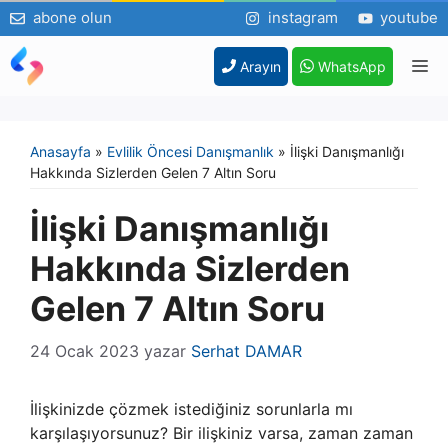
abone olun
instagram
youtube
İçeriğe
M
Arayın
WhatsApp
atla
Anasayfa
»
Evlilik Öncesi Danışmanlık
»
İlişki Danışmanlığı
Hakkında Sizlerden Gelen 7 Altın Soru
İlişki Danışmanlığı
Hakkında Sizlerden
Gelen 7 Altın Soru
24 Ocak 2023
yazar
Serhat DAMAR
İlişkinizde çözmek istediğiniz sorunlarla mı
karşılaşıyorsunuz? Bir ilişkiniz varsa, zaman zaman