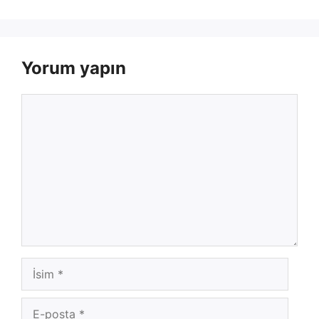
Yorum yapın
Yorum
İsim
E-