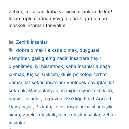
Zehirli, laf sokan, kaba ve sinsi insanlara dikkat!
İnsan toplumlarında yaygın olarak görülen bu
maskeli insanları tanıyalım.
Kategoriler
Zehirli İnsanlar
Etiketler
dobra olmak ile kaba olmak
,
duygusal
vampirler
,
gaslighting nedir
,
insanlara hayır
diyebilmek
,
iyi hissetmek
,
kaba insanlarla başa
çıkmak
,
Kişisel Gelişim
,
klinik psikolog serhat
damar
,
laf sokan insanlara verilecek cevaplar
,
laf
sokmak
,
Manipülasyon
,
manipülasyon teknikleri
,
narsist insanlar
,
özgüven eksikliği
,
Pasif Agresif
Davranışlar
,
Psikoloji
,
sinsi insanlar nasıl anlaşılır
,
sınır çizmek
,
toksik ilişkiler
,
toksik insanlar
,
zehirli
insanlar