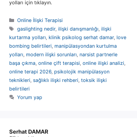
yolları için tıklayın.
Kategoriler
Online İlişki Terapisi
Etiketler
gaslighting nedir
,
ilişki danışmanlığı
,
ilişki
kurtarma yolları
,
klinik psikolog serhat damar
,
love
bombing belirtileri
,
manipülasyondan kurtulma
yolları
,
modern ilişki sorunları
,
narsist partnerle
başa çıkma
,
online çift terapisi
,
online ilişki analizi
,
online terapi 2026
,
psikolojik manipülasyon
teknikleri
,
sağlıklı ilişki rehberi
,
toksik ilişki
belirtileri
Yorum yap
Serhat DAMAR