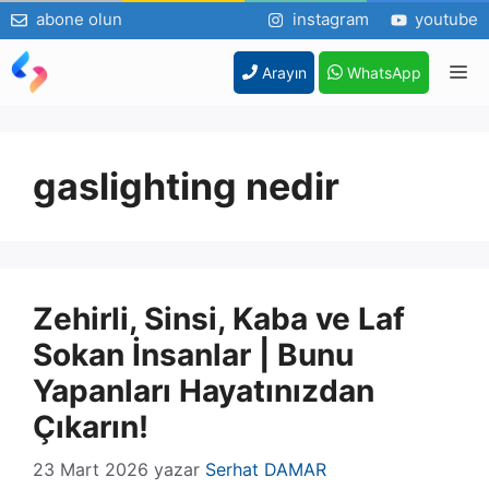
abone olun
instagram
youtube
İçeriğe
M
Arayın
WhatsApp
atla
gaslighting nedir
Zehirli, Sinsi, Kaba ve Laf
Sokan İnsanlar | Bunu
Yapanları Hayatınızdan
Çıkarın!
23 Mart 2026
yazar
Serhat DAMAR