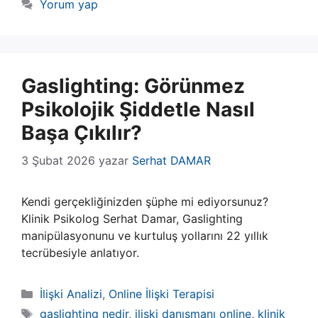
Yorum yap
Gaslighting: Görünmez
Psikolojik Şiddetle Nasıl
Başa Çıkılır?
3 Şubat 2026
yazar
Serhat DAMAR
Kendi gerçekliğinizden şüphe mi ediyorsunuz?
Klinik Psikolog Serhat Damar, Gaslighting
manipülasyonunu ve kurtuluş yollarını 22 yıllık
tecrübesiyle anlatıyor.
Kategoriler
İlişki Analizi
,
Online İlişki Terapisi
Etiketler
gaslighting nedir
,
ilişki danışmanı online
,
klinik