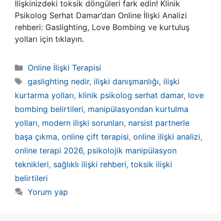
İlişkinizdeki toksik döngüleri fark edin! Klinik
Psikolog Serhat Damar’dan Online İlişki Analizi
rehberi: Gaslighting, Love Bombing ve kurtuluş
yolları için tıklayın.
Kategoriler
Online İlişki Terapisi
Etiketler
gaslighting nedir
,
ilişki danışmanlığı
,
ilişki
kurtarma yolları
,
klinik psikolog serhat damar
,
love
bombing belirtileri
,
manipülasyondan kurtulma
yolları
,
modern ilişki sorunları
,
narsist partnerle
başa çıkma
,
online çift terapisi
,
online ilişki analizi
,
online terapi 2026
,
psikolojik manipülasyon
teknikleri
,
sağlıklı ilişki rehberi
,
toksik ilişki
belirtileri
Yorum yap