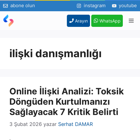
abone olun
instagram
youtube
İçeriğe
M
Arayın
WhatsApp
atla
ilişki danışmanlığı
Online İlişki Analizi: Toksik
Döngüden Kurtulmanızı
Sağlayacak 7 Kritik Belirti
3 Şubat 2026
yazar
Serhat DAMAR