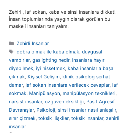
Zehirli, laf sokan, kaba ve sinsi insanlara dikkat!
İnsan toplumlarında yaygın olarak görülen bu
maskeli insanları tanıyalım.
Kategoriler
Zehirli İnsanlar
Etiketler
dobra olmak ile kaba olmak
,
duygusal
vampirler
,
gaslighting nedir
,
insanlara hayır
diyebilmek
,
iyi hissetmek
,
kaba insanlarla başa
çıkmak
,
Kişisel Gelişim
,
klinik psikolog serhat
damar
,
laf sokan insanlara verilecek cevaplar
,
laf
sokmak
,
Manipülasyon
,
manipülasyon teknikleri
,
narsist insanlar
,
özgüven eksikliği
,
Pasif Agresif
Davranışlar
,
Psikoloji
,
sinsi insanlar nasıl anlaşılır
,
sınır çizmek
,
toksik ilişkiler
,
toksik insanlar
,
zehirli
insanlar