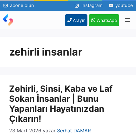
abone olun
instagram
youtube
İçeriğe
M
Arayın
WhatsApp
atla
zehirli insanlar
Zehirli, Sinsi, Kaba ve Laf
Sokan İnsanlar | Bunu
Yapanları Hayatınızdan
Çıkarın!
23 Mart 2026
yazar
Serhat DAMAR