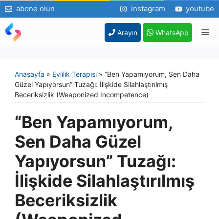
abone olun
instagram
youtube
İçeriğe
M
Arayın
WhatsApp
atla
Anasayfa
»
Evlilik Terapisi
»
“Ben Yapamıyorum, Sen Daha
Güzel Yapıyorsun” Tuzağı: İlişkide Silahlaştırılmış
Beceriksizlik (Weaponized Incompetence)
“Ben Yapamıyorum,
Sen Daha Güzel
Yapıyorsun” Tuzağı:
İlişkide Silahlaştırılmış
Beceriksizlik