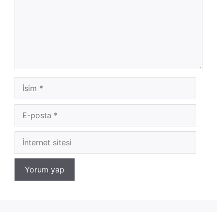
İsim
E-
posta
İnternet
sitesi