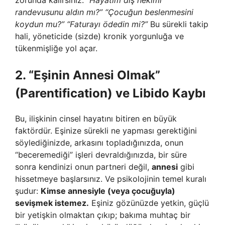
zorunda kalırsınız.
“Hayatım diş hekimi
randevusunu aldın mı?”
“Çocuğun beslenmesini
koydun mu?”
“Faturayı ödedin mi?”
Bu sürekli takip
hali, yöneticide (sizde) kronik yorgunluğa ve
tükenmişliğe yol açar.
2. “Eşinin Annesi Olmak”
(Parentification) ve Libido Kaybı
Bu, ilişkinin cinsel hayatını bitiren en büyük
faktördür. Eşinize sürekli ne yapması gerektiğini
söylediğinizde, arkasını topladığınızda, onun
“beceremediği” işleri devraldığınızda, bir süre
sonra kendinizi onun partneri değil,
annesi
gibi
hissetmeye başlarsınız. Ve psikolojinin temel kuralı
şudur:
Kimse annesiyle (veya çocuğuyla)
sevişmek istemez.
Eşiniz gözünüzde yetkin, güçlü
bir yetişkin olmaktan çıkıp; bakıma muhtaç bir