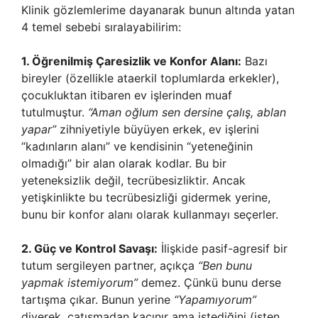
Klinik gözlemlerime dayanarak bunun altında yatan
4 temel sebebi sıralayabilirim:
1. Öğrenilmiş Çaresizlik ve Konfor Alanı:
Bazı
bireyler (özellikle ataerkil toplumlarda erkekler),
çocukluktan itibaren ev işlerinden muaf
tutulmuştur.
“Aman oğlum sen dersine çalış, ablan
yapar”
zihniyetiyle büyüyen erkek, ev işlerini
“kadınların alanı” ve kendisinin “yeteneğinin
olmadığı” bir alan olarak kodlar. Bu bir
yeteneksizlik değil, tecrübesizliktir. Ancak
yetişkinlikte bu tecrübesizliği gidermek yerine,
bunu bir konfor alanı olarak kullanmayı seçerler.
2. Güç ve Kontrol Savaşı:
İlişkide pasif-agresif bir
tutum sergileyen partner, açıkça
“Ben bunu
yapmak istemiyorum”
demez. Çünkü bunu derse
tartışma çıkar. Bunun yerine
“Yapamıyorum”
diyerek, çatışmadan kaçınır ama istediğini (işten