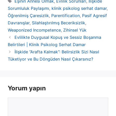
Etiketler
Eşinin Annesi Olmak
,
Evlilik Sorunları
,
İlişkide
Sorumluluk Paylaşımı
,
klinik psikolog serhat damar
,
Öğrenilmiş Çaresizlik
,
Parentification
,
Pasif Agresif
Davranışlar
,
Silahlaştırılmış Beceriksizlik
,
Weaponized Incompetence
,
Zihinsel Yük
Evlilikte Duygusal Kopuş ve Sessiz Boşanma
Belirtileri | Klinik Psikolog Serhat Damar
İlişkide “Arafta Kalmak”: Belirsizlik Sizi Nasıl
Tüketiyor ve Bu Döngüden Nasıl Çıkarsınız?
Yorum yapın
Yorum