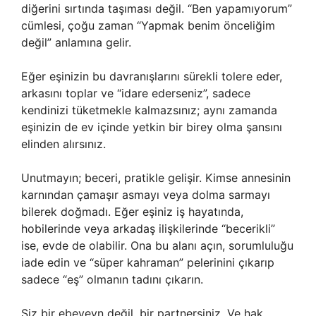
diğerini sırtında taşıması değil. “Ben yapamıyorum”
cümlesi, çoğu zaman “Yapmak benim önceliğim
değil” anlamına gelir.
Eğer eşinizin bu davranışlarını sürekli tolere eder,
arkasını toplar ve “idare ederseniz”, sadece
kendinizi tüketmekle kalmazsınız; aynı zamanda
eşinizin de ev içinde yetkin bir birey olma şansını
elinden alırsınız.
Unutmayın; beceri, pratikle gelişir. Kimse annesinin
karnından çamaşır asmayı veya dolma sarmayı
bilerek doğmadı. Eğer eşiniz iş hayatında,
hobilerinde veya arkadaş ilişkilerinde “becerikli”
ise, evde de olabilir. Ona bu alanı açın, sorumluluğu
iade edin ve “süper kahraman” pelerinini çıkarıp
sadece “eş” olmanın tadını çıkarın.
Siz bir ebeveyn değil, bir partnersiniz. Ve hak