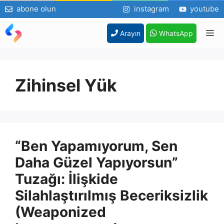
abone olun
instagram
youtube
İçeriğe
M
Arayın
WhatsApp
atla
Zihinsel Yük
“Ben Yapamıyorum, Sen
Daha Güzel Yapıyorsun”
Tuzağı: İlişkide
Silahlaştırılmış Beceriksizlik
(Weaponized