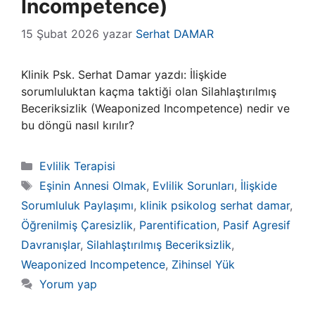
Incompetence)
15 Şubat 2026
yazar
Serhat DAMAR
Klinik Psk. Serhat Damar yazdı: İlişkide
sorumluluktan kaçma taktiği olan Silahlaştırılmış
Beceriksizlik (Weaponized Incompetence) nedir ve
bu döngü nasıl kırılır?
Kategoriler
Evlilik Terapisi
Etiketler
Eşinin Annesi Olmak
,
Evlilik Sorunları
,
İlişkide
Sorumluluk Paylaşımı
,
klinik psikolog serhat damar
,
Öğrenilmiş Çaresizlik
,
Parentification
,
Pasif Agresif
Davranışlar
,
Silahlaştırılmış Beceriksizlik
,
Weaponized Incompetence
,
Zihinsel Yük
Yorum yap