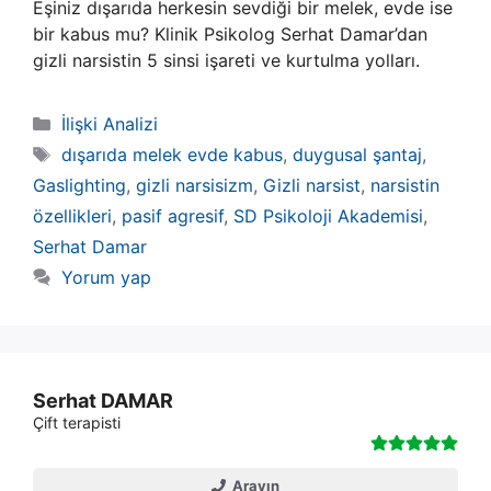
Eşiniz dışarıda herkesin sevdiği bir melek, evde ise
bir kabus mu? Klinik Psikolog Serhat Damar’dan
gizli narsistin 5 sinsi işareti ve kurtulma yolları.
Kategoriler
İlişki Analizi
Etiketler
dışarıda melek evde kabus
,
duygusal şantaj
,
Gaslighting
,
gizli narsisizm
,
Gizli narsist
,
narsistin
özellikleri
,
pasif agresif
,
SD Psikoloji Akademisi
,
Serhat Damar
Yorum yap
Serhat DAMAR
Çift terapisti
Arayın