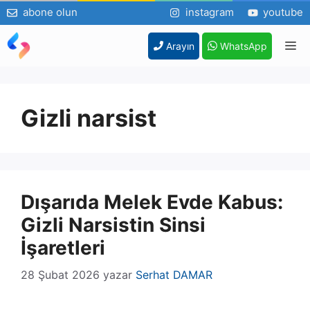
abone olun
instagram
youtube
İçeriğe
M
Arayın
WhatsApp
atla
Gizli narsist
Dışarıda Melek Evde Kabus:
Gizli Narsistin Sinsi
İşaretleri
28 Şubat 2026
yazar
Serhat DAMAR