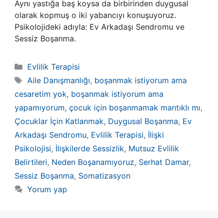
Aynı yastığa baş koysa da birbirinden duygusal
olarak kopmuş o iki yabancıyı konuşuyoruz.
Psikolojideki adıyla: Ev Arkadaşı Sendromu ve
Sessiz Boşanma.
Kategoriler
Evlilik Terapisi
Etiketler
Aile Danışmanlığı
,
boşanmak istiyorum ama
cesaretim yok
,
boşanmak istiyorum ama
yapamıyorum
,
çocuk için boşanmamak mantıklı mı
,
Çocuklar İçin Katlanmak
,
Duygusal Boşanma
,
Ev
Arkadaşı Sendromu
,
Evlilik Terapisi
,
İlişki
Psikolojisi
,
İlişkilerde Sessizlik
,
Mutsuz Evlilik
Belirtileri
,
Neden Boşanamıyoruz
,
Serhat Damar
,
Sessiz Boşanma
,
Somatizasyon
Yorum yap