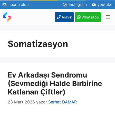
abone olun
instagram
youtube
İçeriğe
M
Arayın
WhatsApp
atla
Somatizasyon
Ev Arkadaşı Sendromu
(Sevmediği Halde Birbirine
Katlanan Çiftler)
23 Mart 2026
yazar
Serhat DAMAR