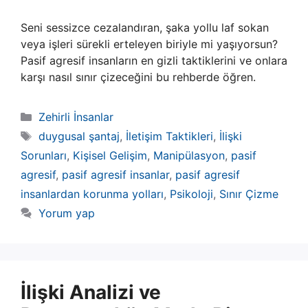
Seni sessizce cezalandıran, şaka yollu laf sokan
veya işleri sürekli erteleyen biriyle mi yaşıyorsun?
Pasif agresif insanların en gizli taktiklerini ve onlara
karşı nasıl sınır çizeceğini bu rehberde öğren.
Kategoriler
Zehirli İnsanlar
Etiketler
duygusal şantaj
,
İletişim Taktikleri
,
İlişki
Sorunları
,
Kişisel Gelişim
,
Manipülasyon
,
pasif
agresif
,
pasif agresif insanlar
,
pasif agresif
insanlardan korunma yolları
,
Psikoloji
,
Sınır Çizme
Yorum yap
İlişki Analizi ve