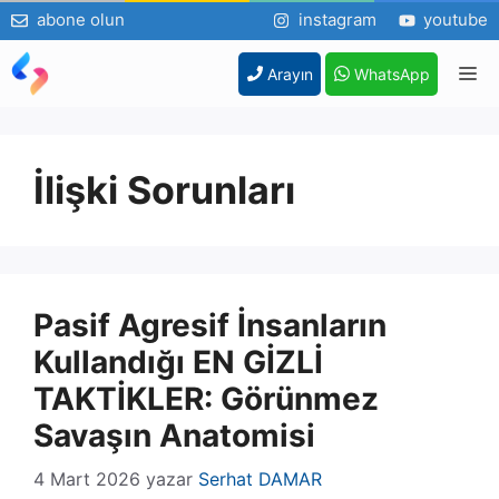
abone olun
instagram
youtube
İçeriğe
M
Arayın
WhatsApp
atla
İlişki Sorunları
Pasif Agresif İnsanların
Kullandığı EN GİZLİ
TAKTİKLER: Görünmez
Savaşın Anatomisi
4 Mart 2026
yazar
Serhat DAMAR