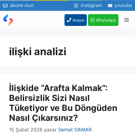
abone olun
instagram
youtube
İçeriğe
M
Arayın
WhatsApp
atla
ilişki analizi
İlişkide “Arafta Kalmak”:
Belirsizlik Sizi Nasıl
Tüketiyor ve Bu Döngüden
Nasıl Çıkarsınız?
15 Şubat 2026
yazar
Serhat DAMAR