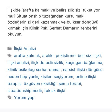
İlişkide ‘arafta kalmak’ ve belirsizlik sizi tüketiyor
mu? Situationship tuzağından kurtulmak,
özdeğerinizi geri kazanmak ve bu kısır döngüyü
kırmak için Klinik Psk. Serhat Damar’ın rehberini
okuyun.
Kategoriler
İlişki Analizi
Etiketler
arafta kalmak
,
aralıklı pekiştirme
,
belirsiz ilişki
,
ilişki analizi
,
ilişkide belirsizlik
,
kaçıngan bağlanma
,
klinik psikolog serhat damar
,
narsist ilişki döngüsü
,
neden hep yanlış kişileri seçiyorum
,
online ilişki
terapisi
,
özgüven eksikliği
,
şema terapi
,
situationship nedir
,
toksik ilişki
Yorum yap