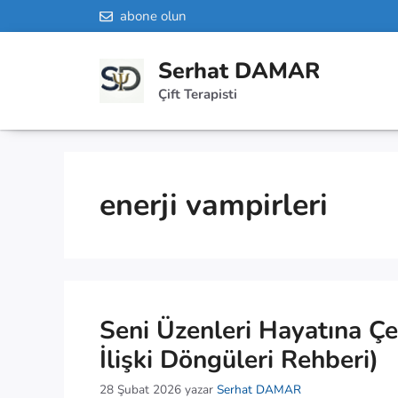
abone olun
İçeriğe
atla
Serhat DAMAR
Çift Terapisti
enerji vampirleri
Seni Üzenleri Hayatına Çe
İlişki Döngüleri Rehberi)
28 Şubat 2026
yazar
Serhat DAMAR