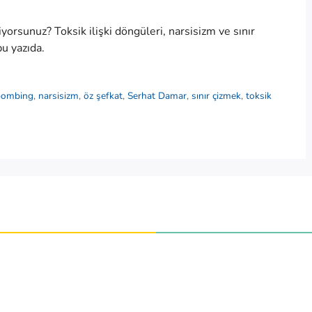
iyorsunuz? Toksik ilişki döngüleri, narsisizm ve sınır
bu yazıda.
bombing
,
narsisizm
,
öz şefkat
,
Serhat Damar
,
sınır çizmek
,
toksik