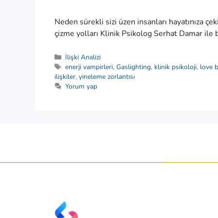
Neden sürekli sizi üzen insanları hayatınıza çek
çizme yolları Klinik Psikolog Serhat Damar ile 
Kategoriler
İlişki Analizi
Etiketler
enerji vampirleri
,
Gaslighting
,
klinik psikoloji
,
love 
ilişkiler
,
yineleme zorlantısı
Yorum yap