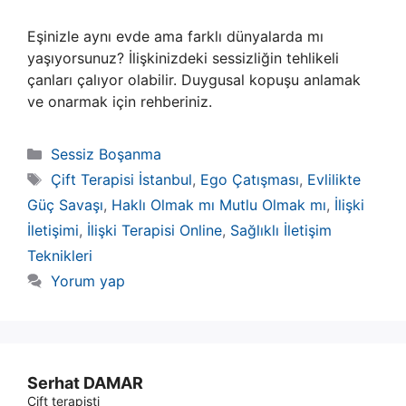
Eşinizle aynı evde ama farklı dünyalarda mı
yaşıyorsunuz? İlişkinizdeki sessizliğin tehlikeli
çanları çalıyor olabilir. Duygusal kopuşu anlamak
ve onarmak için rehberiniz.
Kategoriler
Sessiz Boşanma
Etiketler
Çift Terapisi İstanbul
,
Ego Çatışması
,
Evlilikte
Güç Savaşı
,
Haklı Olmak mı Mutlu Olmak mı
,
İlişki
İletişimi
,
İlişki Terapisi Online
,
Sağlıklı İletişim
Teknikleri
Yorum yap
Serhat DAMAR
Çift terapisti