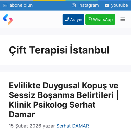
abone olun
instagram
youtube
İçeriğe
M
Arayın
WhatsApp
atla
Çift Terapisi İstanbul
Evlilikte Duygusal Kopuş ve
Sessiz Boşanma Belirtileri |
Klinik Psikolog Serhat
Damar
15 Şubat 2026
yazar
Serhat DAMAR